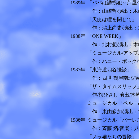
1989年
「パパは誘拐犯～芦屋
作：山崎哲/演出：木
「天使は瞳を閉じて」
作：鴻上尚史/演出：
1988年
「ONE WEEK」
作：北村想/演出：木
「ミュージカル/アッ
作：ハニー・ボック/
1987年
「東海道四谷怪談」
作：四世 鶴屋南北/
「ザ・タイムスリップ
作/旗ひさし 演出/木
ミュージカル 「ペル
作：東由多加/演出：
1986年
ミュージカル「バーレス
作：斉藤 燐/音楽：八
「ノラ猫たちの冒険」