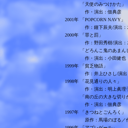
「天使のみつけかた」
作・演出：佃典彦
2001年
「POPCORN NAVY」
作：鐘下辰夫/演出：
2000年
「罪と罰」
作：野田秀樹/演出：
「どろんこ鬼のあまん
作・演出：小田健也
1999年
「貧乏物語」
作：井上ひさし/演出
1998年
「花見通りの人々」
作・演出：明上眞理
「南の丘の大きな切り
作・演出：佃典彦
1997年
「きつねとごんろく」
原作：馬場のぼる／作
1996年
「アプレゲール」