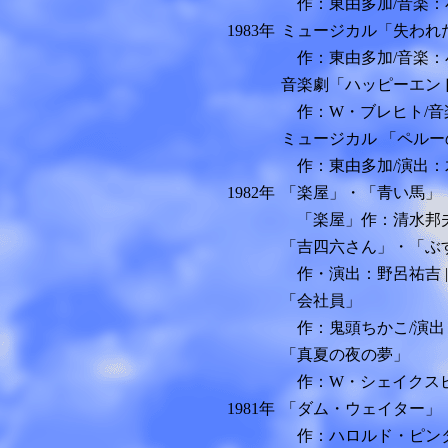
作：東由多加/音楽：
1983年
ミュージカル「失われ
作：東由多加/音楽：小
音楽劇「ハッピーエン
作：W・ブレヒト/音
ミュージカル 「ペル
作：東由多加/演出：
1982年
「楽屋」・「青い馬」
「楽屋」作：清水邦夫
「吉四六さん」・「ぶす
作・演出：野呂祐吉 |
「会社員」
作：鬼頭ちかこ/演出
「真夏の夜の夢」
作：W・シェイクスピ
1981年
「ダム・ウェイター」
作：ハロルド・ピンタ