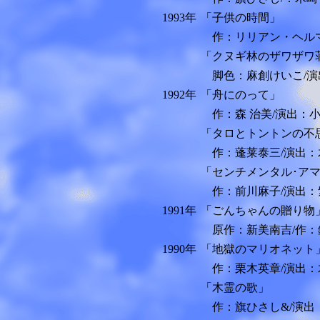
1993年
「子供の時間」
作：リリアン・ヘルマ
「クヌギ林のザワザワ
脚色：麻創けいこ/演
1992年
「舟にのって」
作：森 治美/演出：小
「タロとトントンの不
作：蓬莱泰三/演出：
「センチメンタル･ア
作：前川麻子/演出：
1991年
「ごんちゃんの贈り物
原作：新美南吉/作：
1990年
「地獄のマリオネット
作：栗木英章/演出：
「木霊の歌」
作：旗ひさし&/演出