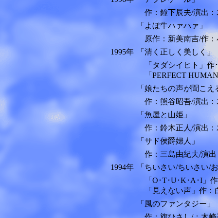
作：鐘下辰夫/演出：
「よぼ牛ハァハァ」
原作：新美南吉/作：
1995年
「清く正しく美しく」
「タダシイヒト」作･
「PERFECT HUM
「娘たちの声が聞こえる
作：熊谷昭吾/演出：
「魚屋と山姫」
作：鈴木正人/演出：
「サド侯爵婦人」
作：三島由紀夫/演出
1994年
「ちいさい/ちいさい/
「O･T･U･K･A･I
「見えない声」作：白
「風のファンタジー」
作：旗ひさし/：木崎