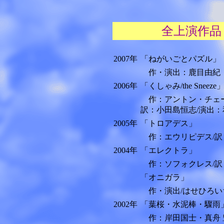
全上演作品
2007年
「ねがいごとパズル」
作・演出：鹿目由紀
2006年
「くしゃみ/the Sneeze
作：アントン・チェー
訳：小田島恒志/演出：
2005年
「トロアデス」
作：エウリピデス/訳
2004年
「エレクトラ」
作：ソフォクレス/訳
「オニガラ」
作・演出/はせひろい
2002年
「葉桜・水泥棒・驟雨
作：岸田国士・真舟 