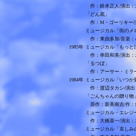
作：鈴木正人/演出：
「どん底」
作：M・ゴーリキー/
ミュージカル「街のメ
作：東由多加/音楽：小
1985年
ミュージカル「もっと
作：串田和美/演出：
「るつぼ」
作：アーサー・ミラー
1984年
ミュージカル「いつか
作：渡辺タカシ/演出
「ごんちゃんの贈り物
原作：新美南吉/作：鈴
ミュージカル・エレジー
作：大橋喜一/演出：
ミュージカル「哀しみ